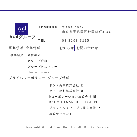
ADDRESS
〒101-0054
東京都千代田区神田錦町3-11
bwdグループ
TEL
03-3293-7215
事業領域
企業情報
お知らせ
お問い合わせ
事業紹介
会社概要
グループ理念
グループヒストリー
Our network
プライバシーポリシー
グループ情報
ボンド商事株式会社
ウッド建材株式会社
bコーポレーション株式会社
B&I VIETNAM Co., Ltd.
プランニングピープル株式会社
株式会社モンド
Copyright @Bond Shoji Co., LtdI All Rights Reserved.