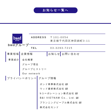
お知らせ一覧へ
ADDRESS
〒101-0054
東京都千代田区神田錦町3-11
bwdグループ
TEL
03-3293-7215
事業領域
企業情報
お知らせ
お問い合わせ
事業紹介
会社概要
グループ理念
グループヒストリー
Our network
プライバシーポリシー
グループ情報
ボンド商事株式会社
ウッド建材株式会社
bコーポレーション株式会社
B&I VIETNAM Co., Ltd.
プランニングピープル株式会社
株式会社モンド