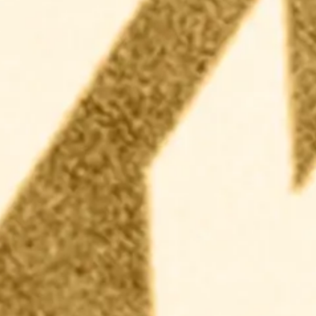
後にメラミン化粧板メーカーとして国内トップシ
ェアを誇ることになるアイカ工業株式会社様が、
1970年以降ポリエステル化粧合板の開発に成功
し、代理店を通じて全国販売。その一翼を担って
いたのが、首都圏で有数の在庫を誇る代理店・コ
ーシン株式会社（1995年コーシンウッド株式会
社となる）でした。一方、ボンド商事もアイカ工
業株式会社様と建装代理店契約を結び、全国でい
ち早く不燃化粧板「アイカセラール」 の在庫販
売を開始していましたが、さらなる販売力強化を
目指し、コーシンウッド株式会社とのM&Aを実
施。現在のbwdグループの大きな柱のひとつであ
るウッド建材株式会社が誕生しました。
2002年4月
ボンド商事九州営業所を開設