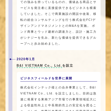
ての強みを持っているものの、価値ある商品とサ
ービスを発注者に直接提供できるビジネスを模索
していました。そこで商業施設の開設や改装、移
転の総合コンサルティングを行う株式会社FCIデ
ザインアンドマネジメントとのM&Aを実施。 ボ
ンド商事とウッド建材の調達力と、設計・施工力
がシナジーを生み、新たな価値を提供できるグル
ープへと歩み始めました。
2020年1月
B&I VIETNAM Co., Ltd.
を設立
ビジネスフィールドを世界に展開
株式会社インテック様との合弁事業として、B&I
VIETNAM Co., Ltd. を設立しました。目的は急
速に発展する東南アジア市場での事業領域拡大に
よる収益性向上と中長期的売上の安定化を図るこ