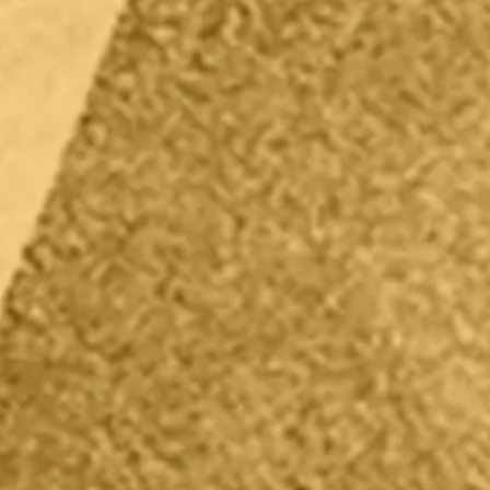
小黒正信は、株式会社小西儀助商店様（現コニシ
株式会社様）が開発した合成接着剤「ボンド」を
販売するため、東京・神田岩本町にあった商売仲
間に事務所に机一つを借りて「ボンド商事」を創
業。開発されたばかりで、まだどれだけ需要があ
るのか分からない合成接着剤の営業を、たった一
人で開始しました。 実はその背景には、当時普
及し始めたばかりの綺麗なメラミン化粧板をカウ
ンターなどの仕上げに使う際に、釘が使われてい
たという状況がありました。釘を打つことで綺麗
なものを台無しにしてしまっていることに疑問を
持った小黒正信は、接着剤を普及させることの重
要性を感じ、創業を決意したのです。
1953年12月
ボンド商事株式会社を設立