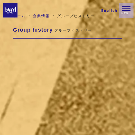
English
MENU
ホーム
企業情報
グループヒストリー
Group history
グループヒストリー
1952年3月
創業
釘を打ちたくない